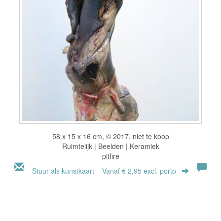
58 x 15 x 16 cm, © 2017, niet te koop
Ruimtelijk | Beelden | Keramiek
pitfire
Stuur als kunstkaart
Vanaf € 2,95 excl. porto