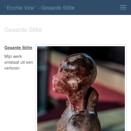
' Ecchie Vzw ' - Geaarde Stilte
Tog
navi
Geaarde Stilte
Geaarde Stilte
Mijn werk
ontstaat uit een
verloren