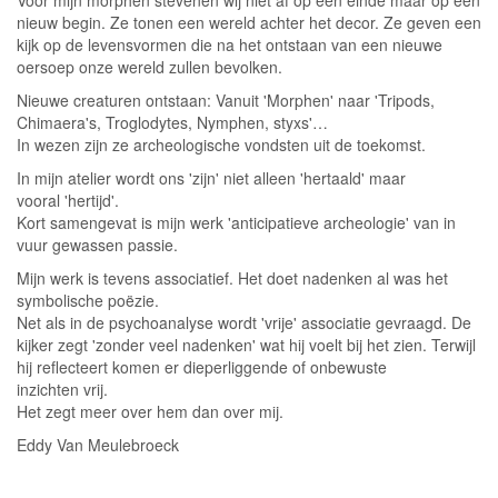
Voor mijn morphen stevenen wij niet af op een einde maar op een
nieuw begin. Ze tonen een wereld achter het decor. Ze geven een
kijk op de levensvormen die na het ontstaan van een nieuwe
oersoep onze wereld zullen bevolken.
Nieuwe creaturen ontstaan: Vanuit 'Morphen' naar 'Tripods,
Chimaera's, Troglodytes, Nymphen, styxs'…
In wezen zijn ze archeologische vondsten uit de toekomst.
In mijn atelier wordt ons 'zijn' niet alleen 'hertaald' maar
vooral 'hertijd'.
Kort samengevat is mijn werk 'anticipatieve archeologie' van in
vuur gewassen passie.
Mijn werk is tevens associatief. Het doet nadenken al was het
symbolische poëzie.
Net als in de psychoanalyse wordt 'vrije' associatie gevraagd. De
kijker zegt 'zonder veel nadenken' wat hij voelt bij het zien. Terwijl
hij reflecteert komen er dieperliggende of onbewuste
inzichten vrij.
Het zegt meer over hem dan over mij.
Eddy Van Meulebroeck