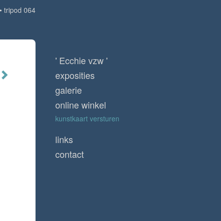
tripod 064
' Ecchie vzw '
exposities
galerie
online winkel
kunstkaart versturen
links
contact