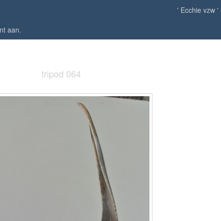
' Ecchie vzw '
nt aan
.
tripod 064