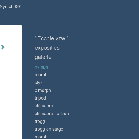
Nymph 001
' Ecchie vzw '
exposities
galerie
nymph
morph
styx
bimorph
tripod
chimaera
chimaera horizon
trogg
trogg on stage
morph