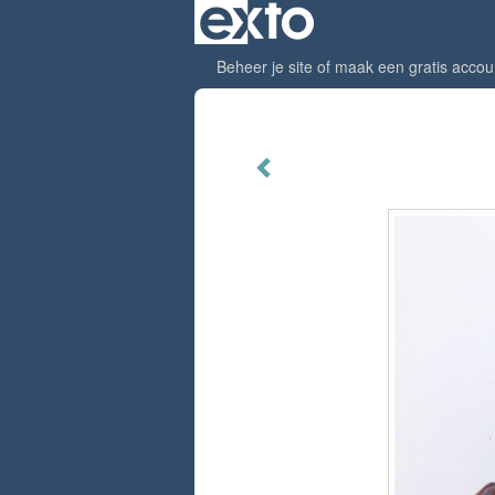
Beheer je site
of
maak een gratis accou