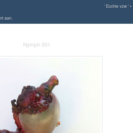
' Ecchie vzw '
nt aan
.
Nymph 001