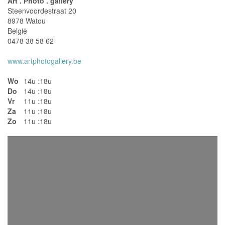
Art . Photo . gallery
Steenvoordestraat 20
8978 Watou
België
0478 38 58 62
www.artphotogallery.be
Wo
14u :18u
Do
14u :18u
Vr
11u :18u
Za
11u :18u
Zo
11u :18u