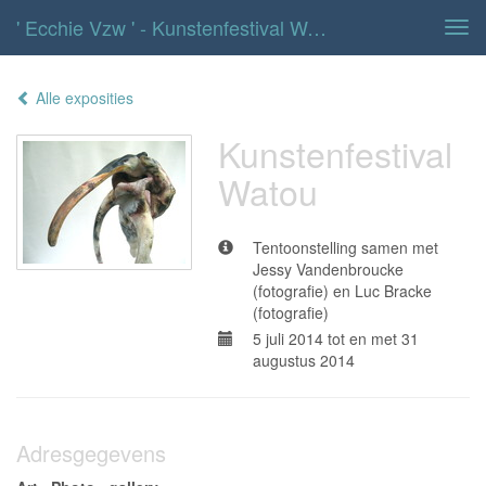
' Ecchie Vzw ' - Kunstenfestival Watou
Tog
navi
Alle exposities
Kunstenfestival
Watou
Tentoonstelling samen met
Jessy Vandenbroucke
(fotografie) en Luc Bracke
(fotografie)
5 juli 2014 tot en met 31
augustus 2014
Adresgegevens